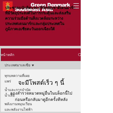
Green Denmark
ประชาคมนักคิดและบริษัทสัญชาติเดนมาร์ก
Southeast Asia
ที่มีวัตถุประสงค์ในการกระตุ้นและส่งเสริม
ความร่วมมือด้านสิ่งแวดล้อมระหว่าง
ประเทศเดนมาร์กและกลุ่มประเทศใน
ภูมิภาคเอเชียตะวันออกเฉียงใต้
#รักษ์โลก
ไปด้วยกัน
หน้าหลัก
ประเทศมาเลเซีย
ทุกบทความที่เผย
แพร่
จะมีโพสต์เร็ว ๆ นี้
น้ำและการบำบัด
ลองสำรวจหมวดหมู่อื่นในบล็อกนี้ไป
น้ำเสีย
ก่อนหรือกลับมาดูอีกครั้งทีหลัง
พลังงานหมุนเวียน
และพลังงานไฟฟ้า